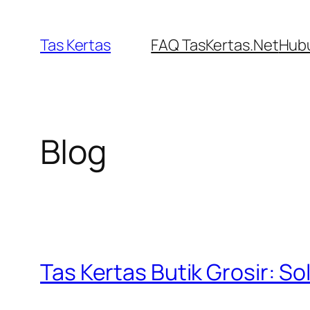
Skip
to
Tas Kertas
FAQ TasKertas.Net
Hubu
content
Blog
Tas Kertas Butik Grosir: S