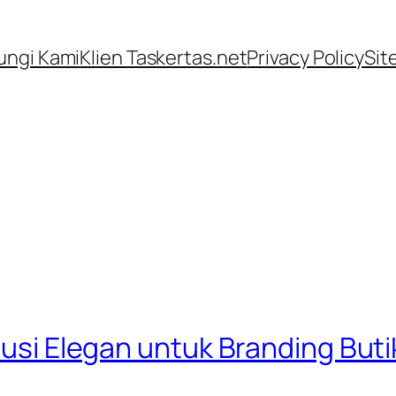
ngi Kami
Klien Taskertas.net
Privacy Policy
Sit
olusi Elegan untuk Branding But