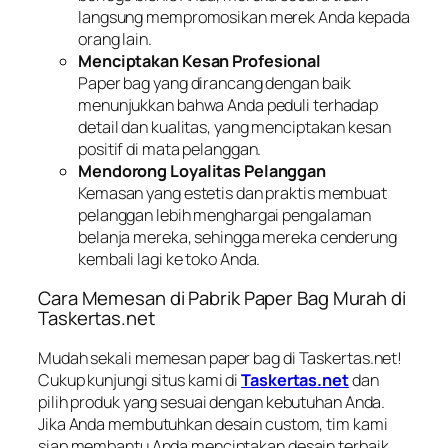
langsung mempromosikan merek Anda kepada
orang lain.
Menciptakan Kesan Profesional
Paper bag yang dirancang dengan baik
menunjukkan bahwa Anda peduli terhadap
detail dan kualitas, yang menciptakan kesan
positif di mata pelanggan.
Mendorong Loyalitas Pelanggan
Kemasan yang estetis dan praktis membuat
pelanggan lebih menghargai pengalaman
belanja mereka, sehingga mereka cenderung
kembali lagi ke toko Anda.
Cara Memesan di Pabrik Paper Bag Murah di
Taskertas.net
Mudah sekali memesan paper bag di Taskertas.net!
Cukup kunjungi situs kami di
Taskertas.net
dan
pilih produk yang sesuai dengan kebutuhan Anda.
Jika Anda membutuhkan desain custom, tim kami
siap membantu Anda menciptakan desain terbaik.