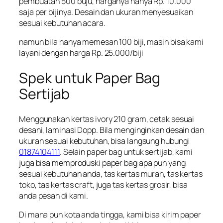
pembuatan 500 buju, harganya hanya Rp. 10.000
saja per bijinya. Desain dan ukuran menyesuaikan
sesuai kebutuhan acara.
namun bila hanya memesan 100 biji, masih bisa kami
layani dengan harga Rp. 25.000/biji
Spek untuk Paper Bag
Sertijab
Menggunakan kertas ivory 210 gram, cetak sesuai
desani, laminasi Dopp. Bila menginginkan desain dan
ukuran sesuai kebutuhan, bisa langsung hubungi
01874104111
. Selain paper bag untuk sertijab, kami
juga bisa memproduski paper bag apa pun yang
sesuai kebutuhan anda, tas kertas murah, tas kertas
toko, tas kertas craft, juga tas kertas grosir, bisa
anda pesan di kami.
Di mana pun kota anda tingga, kami bisa kirim paper