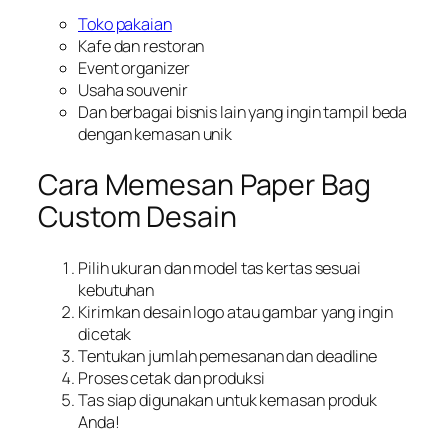
Toko pakaian
Kafe dan restoran
Event organizer
Usaha souvenir
Dan berbagai bisnis lain yang ingin tampil beda
dengan kemasan unik
Cara Memesan Paper Bag
Custom Desain
Pilih ukuran dan model tas kertas sesuai
kebutuhan
Kirimkan desain logo atau gambar yang ingin
dicetak
Tentukan jumlah pemesanan dan deadline
Proses cetak dan produksi
Tas siap digunakan untuk kemasan produk
Anda!