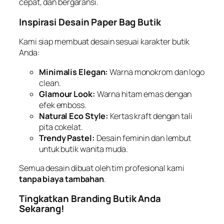
cepat, dan bergaransi.
Inspirasi Desain Paper Bag Butik
Kami siap membuat desain sesuai karakter butik
Anda:
Minimalis Elegan:
Warna monokrom dan logo
clean.
Glamour Look:
Warna hitam emas dengan
efek emboss.
Natural Eco Style:
Kertas kraft dengan tali
pita cokelat.
Trendy Pastel:
Desain feminin dan lembut
untuk butik wanita muda.
Semua desain dibuat oleh tim profesional kami
tanpa biaya tambahan
.
Tingkatkan Branding Butik Anda
Sekarang!