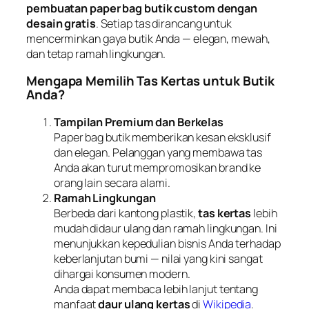
pembuatan paper bag butik custom dengan
desain gratis
. Setiap tas dirancang untuk
mencerminkan gaya butik Anda — elegan, mewah,
dan tetap ramah lingkungan.
Mengapa Memilih Tas Kertas untuk Butik
Anda?
Tampilan Premium dan Berkelas
Paper bag butik memberikan kesan eksklusif
dan elegan. Pelanggan yang membawa tas
Anda akan turut mempromosikan brand ke
orang lain secara alami.
Ramah Lingkungan
Berbeda dari kantong plastik,
tas kertas
lebih
mudah didaur ulang dan ramah lingkungan. Ini
menunjukkan kepedulian bisnis Anda terhadap
keberlanjutan bumi — nilai yang kini sangat
dihargai konsumen modern.
Anda dapat membaca lebih lanjut tentang
manfaat
daur ulang kertas
di
Wikipedia
.