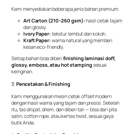
Kami menyediakan beberapa jenis bahan premium:
Art Carton (210–260 gsm):
hasil cetak tajam
dan glossy.
Ivory Paper:
tekstur lembut dan kokoh.
Kraft Paper:
warna natural yang memberi
kesan eco-friendly.
Setiap bahan bisa diberi
finishing laminasi doff,
glossy, emboss, atau hot stamping
sesuai
keinginan.
3.
Pencetakan & Finishing
Kami menggunakan mesin cetak offset modern
dengan hasil warna yang tajam dan presisi. Setelah
itu, tas dilipat, dilem, dan diberi tali — bisa dari pita
satin, cotton rope, atau kertas twist, sesuai gaya
butik Anda.