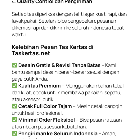
4.
Quality Control dan Pengiriman
Setiap tas diperiksa dengan teliti agar kuat, rapi, dan
layak pakai. Setelah lolos pengecekan, pesanan
dikemas rapi dan dikirim ke seluruh Indonesia tepat
waktu.
Kelebihan Pesan Tas Kertas di
Taskertas.net
Desain Gratis & Revisi Tanpa Batas
– Kami
bantu sampai desain benar-benar sesuai dengan
gaya butik Anda.
Kualitas Premium
– Menggunakan bahan tebal
dan kuat, cocok untuk membawa pakaian, sepatu,
atau aksesori butik.
Cetak Full Color Tajam
– Mesin cetak canggih
untuk hasil profesional.
Minimal Order Fleksibel
– Bisa pesan ratusan
atau ribuan pcs sesuai kebutuhan.
Pengiriman ke Seluruh Indonesia
– Aman,