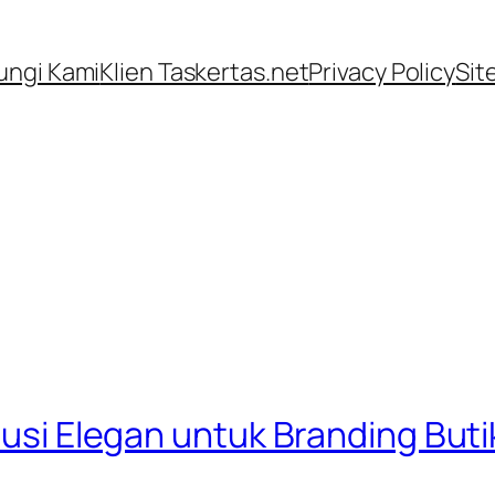
ngi Kami
Klien Taskertas.net
Privacy Policy
Sit
olusi Elegan untuk Branding But