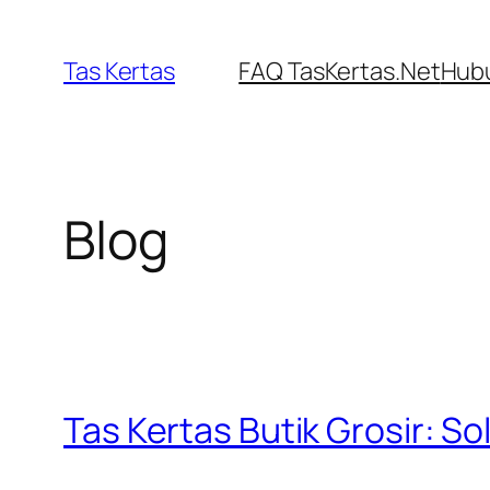
Skip
to
Tas Kertas
FAQ TasKertas.Net
Hubu
content
Blog
Tas Kertas Butik Grosir: S