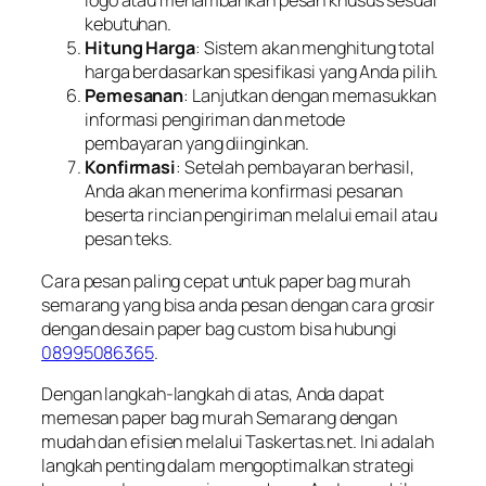
logo atau menambahkan pesan khusus sesuai
kebutuhan.
Hitung Harga
: Sistem akan menghitung total
harga berdasarkan spesifikasi yang Anda pilih.
Pemesanan
: Lanjutkan dengan memasukkan
informasi pengiriman dan metode
pembayaran yang diinginkan.
Konfirmasi
: Setelah pembayaran berhasil,
Anda akan menerima konfirmasi pesanan
beserta rincian pengiriman melalui email atau
pesan teks.
Cara pesan paling cepat untuk paper bag murah
semarang yang bisa anda pesan dengan cara grosir
dengan desain paper bag custom bisa hubungi
08995086365
.
Dengan langkah-langkah di atas, Anda dapat
memesan paper bag murah Semarang dengan
mudah dan efisien melalui Taskertas.net. Ini adalah
langkah penting dalam mengoptimalkan strategi