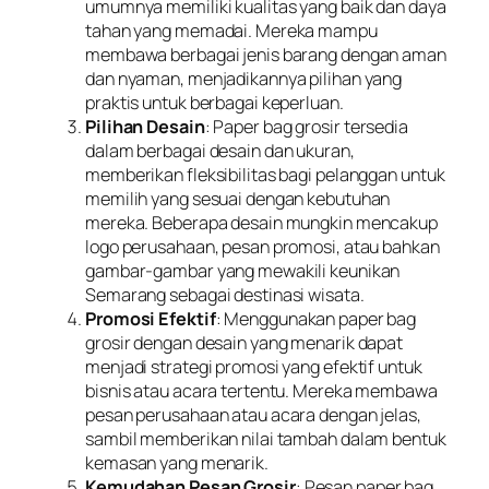
umumnya memiliki kualitas yang baik dan daya
tahan yang memadai. Mereka mampu
membawa berbagai jenis barang dengan aman
dan nyaman, menjadikannya pilihan yang
praktis untuk berbagai keperluan.
Pilihan Desain
: Paper bag grosir tersedia
dalam berbagai desain dan ukuran,
memberikan fleksibilitas bagi pelanggan untuk
memilih yang sesuai dengan kebutuhan
mereka. Beberapa desain mungkin mencakup
logo perusahaan, pesan promosi, atau bahkan
gambar-gambar yang mewakili keunikan
Semarang sebagai destinasi wisata.
Promosi Efektif
: Menggunakan paper bag
grosir dengan desain yang menarik dapat
menjadi strategi promosi yang efektif untuk
bisnis atau acara tertentu. Mereka membawa
pesan perusahaan atau acara dengan jelas,
sambil memberikan nilai tambah dalam bentuk
kemasan yang menarik.
Kemudahan Pesan Grosir
: Pesan paper bag