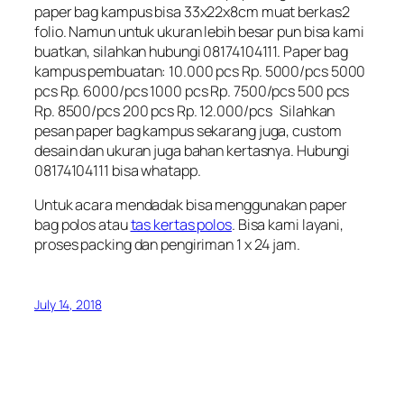
paper bag kampus bisa 33x22x8cm muat berkas2
folio. Namun untuk ukuran lebih besar pun bisa kami
buatkan, silahkan hubungi 08174104111. Paper bag
kampus pembuatan: 10.000 pcs Rp. 5000/pcs 5000
pcs Rp. 6000/pcs 1000 pcs Rp. 7500/pcs 500 pcs
Rp. 8500/pcs 200 pcs Rp. 12.000/pcs Silahkan
pesan paper bag kampus sekarang juga, custom
desain dan ukuran juga bahan kertasnya. Hubungi
08174104111 bisa whatapp.
Untuk acara mendadak bisa menggunakan paper
bag polos atau
tas kertas polos
. Bisa kami layani,
proses packing dan pengiriman 1 x 24 jam.
July 14, 2018