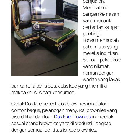
penjualan.
Menjual kue
dengan kemasan
yang menarik
perhatian sangat
penting.
Konsumen sudah
paham apa yang
mereka inginkan.
Sebuah paket kue
yang nikmat,
namun dengan
wadah yang layak,
bahkan bila perlu cetak dus kue yang memiliki
makna khusus bagi konsumen.
Cetak Dus Kue seperti dus brownies ini adalah
contoh bagus, pelanggan menyukai brownies yang
bisa dilihat dari luar.
Dus kue brownies
ini dicetak
sesuai brand brownies yang diproduksi, lengkap
dengan semua identitas isi kue brownies.