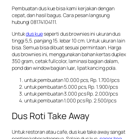
Pembuatan dus kue bisa kami kerjakan dengan
cepat, dan hasil bagus. Cara pesan langsung
hubungi 08174104111.
Untuk
dus kue
seperti dus brownies ini ukuran dus
tinggi 5,5. panjang 15. lebar 10 cm. Untuk ukuran lain
bisa. Semua bisa dibuat sesuai permintaan. Harga
dus brownies ini, menggunakan bahan kertas duplex
350 gram, cetak fullcolor, laminasi bagian dalam,
pond dan window bagian luar, lipat kancing pola.
untuk pembuatan 10.000 pcs, Rp. 1.700/pcs
untuk pembuatan 5.000 pcs, Rp. 1.900/pcs
untuk pembuatan 3.000 pcs Rp. 2.000/pcs
untuk pembuatan 1.000 pcs Rp. 2.500/pcs
Dus Roti Take Away
Untuk restoran atau cafe, dus kue take away sangat
penting keberadaannya. Selain dus kue,
paper bag