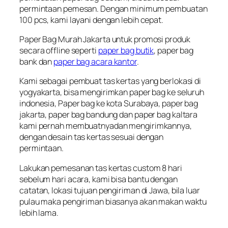
permintaan pemesan. Dengan minimum pembuatan
100 pcs, kami layani dengan lebih cepat.
Paper Bag Murah Jakarta untuk promosi produk
secara offline seperti
paper bag butik
, paper bag
bank dan
paper bag acara kantor
.
Kami sebagai pembuat tas kertas yang berlokasi di
yogyakarta, bisa mengirimkan paper bag ke seluruh
indonesia, Paper bag ke kota Surabaya, paper bag
jakarta, paper bag bandung dan paper bag kaltara
kami pernah membuatnyadan mengirimkannya,
dengan desain tas kertas sesuai dengan
permintaan.
Lakukan pemesanan tas kertas custom 8 hari
sebelum hari acara, kami bisa bantu dengan
catatan, lokasi tujuan pengiriman di Jawa, bila luar
pulau maka pengiriman biasanya akan makan waktu
lebih lama.