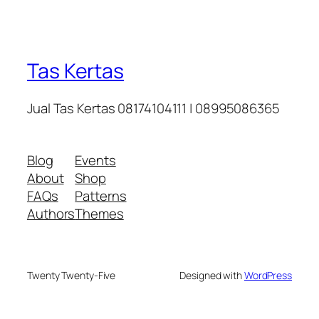
Tas Kertas
Jual Tas Kertas 08174104111 | 08995086365
Blog
Events
About
Shop
FAQs
Patterns
Authors
Themes
Twenty Twenty-Five
Designed with
WordPress