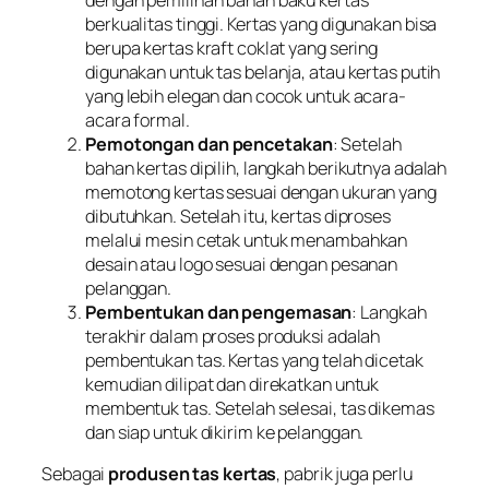
berkualitas tinggi. Kertas yang digunakan bisa
berupa kertas kraft coklat yang sering
digunakan untuk tas belanja, atau kertas putih
yang lebih elegan dan cocok untuk acara-
acara formal.
Pemotongan dan pencetakan
: Setelah
bahan kertas dipilih, langkah berikutnya adalah
memotong kertas sesuai dengan ukuran yang
dibutuhkan. Setelah itu, kertas diproses
melalui mesin cetak untuk menambahkan
desain atau logo sesuai dengan pesanan
pelanggan.
Pembentukan dan pengemasan
: Langkah
terakhir dalam proses produksi adalah
pembentukan tas. Kertas yang telah dicetak
kemudian dilipat dan direkatkan untuk
membentuk tas. Setelah selesai, tas dikemas
dan siap untuk dikirim ke pelanggan.
Sebagai
produsen tas kertas
, pabrik juga perlu