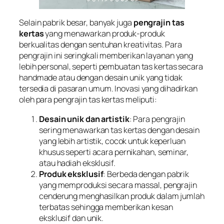
Selain pabrik besar, banyak juga
pengrajin tas
kertas
yang menawarkan produk-produk
berkualitas dengan sentuhan kreativitas. Para
pengrajin ini seringkali memberikan layanan yang
lebih personal, seperti pembuatan tas kertas secara
handmade atau dengan desain unik yang tidak
tersedia di pasaran umum. Inovasi yang dihadirkan
oleh para pengrajin tas kertas meliputi:
Desain unik dan artistik
: Para pengrajin
sering menawarkan tas kertas dengan desain
yang lebih artistik, cocok untuk keperluan
khusus seperti acara pernikahan, seminar,
atau hadiah eksklusif.
Produk eksklusif
: Berbeda dengan pabrik
yang memproduksi secara massal, pengrajin
cenderung menghasilkan produk dalam jumlah
terbatas sehingga memberikan kesan
eksklusif dan unik.