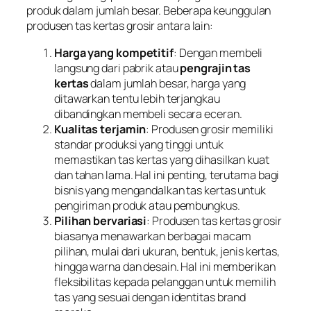
produk dalam jumlah besar. Beberapa keunggulan
produsen tas kertas grosir antara lain:
Harga yang kompetitif
: Dengan membeli
langsung dari pabrik atau
pengrajin tas
kertas
dalam jumlah besar, harga yang
ditawarkan tentu lebih terjangkau
dibandingkan membeli secara eceran.
Kualitas terjamin
: Produsen grosir memiliki
standar produksi yang tinggi untuk
memastikan tas kertas yang dihasilkan kuat
dan tahan lama. Hal ini penting, terutama bagi
bisnis yang mengandalkan tas kertas untuk
pengiriman produk atau pembungkus.
Pilihan bervariasi
: Produsen tas kertas grosir
biasanya menawarkan berbagai macam
pilihan, mulai dari ukuran, bentuk, jenis kertas,
hingga warna dan desain. Hal ini memberikan
fleksibilitas kepada pelanggan untuk memilih
tas yang sesuai dengan identitas brand