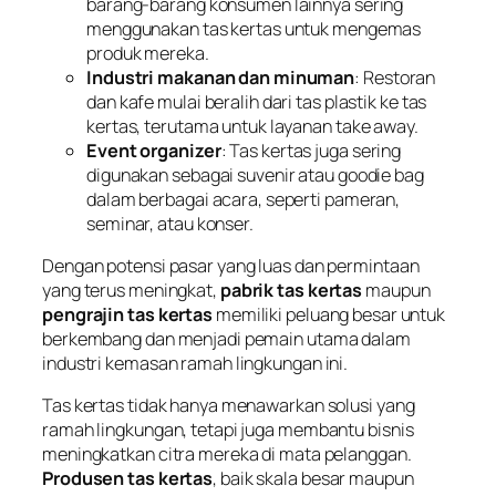
barang-barang konsumen lainnya sering
menggunakan tas kertas untuk mengemas
produk mereka.
Industri makanan dan minuman
: Restoran
dan kafe mulai beralih dari tas plastik ke tas
kertas, terutama untuk layanan take away.
Event organizer
: Tas kertas juga sering
digunakan sebagai suvenir atau goodie bag
dalam berbagai acara, seperti pameran,
seminar, atau konser.
Dengan potensi pasar yang luas dan permintaan
yang terus meningkat,
pabrik tas kertas
maupun
pengrajin tas kertas
memiliki peluang besar untuk
berkembang dan menjadi pemain utama dalam
industri kemasan ramah lingkungan ini.
Tas kertas tidak hanya menawarkan solusi yang
ramah lingkungan, tetapi juga membantu bisnis
meningkatkan citra mereka di mata pelanggan.
Produsen tas kertas
, baik skala besar maupun