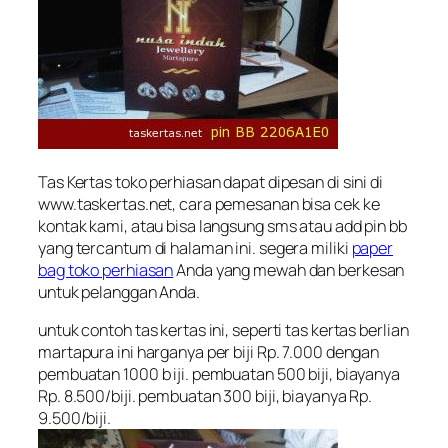
Tas Kertas toko perhiasan dapat dipesan di sini di
www.taskertas.net, cara pemesanan bisa cek ke
kontak kami, atau bisa langsung sms atau add pin bb
yang tercantum di halaman ini. segera miliki
paper
bag toko perhiasan
Anda yang mewah dan berkesan
untuk pelanggan Anda.
untuk contoh tas kertas ini, seperti tas kertas berlian
martapura ini harganya per biji Rp. 7.000 dengan
pembuatan 1000 b iji. pembuatan 500 biji, biayanya
Rp. 8.500/biji. pembuatan 300 biji, biayanya Rp.
9.500/biji.