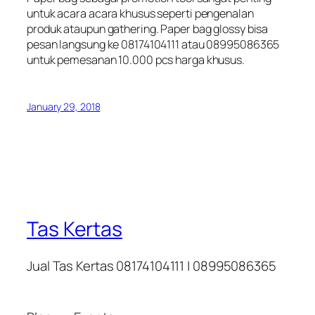
untuk acara acara khusus seperti pengenalan
produk ataupun gathering. Paper bag glossy bisa
pesan langsung ke 08174104111 atau 08995086365
untuk pemesanan 10.000 pcs harga khusus.
January 29, 2018
Tas Kertas
Jual Tas Kertas 08174104111 | 08995086365