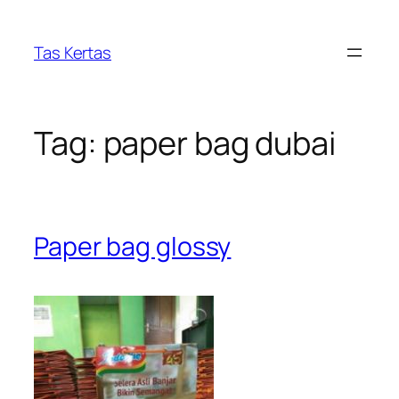
Skip
to
Tas Kertas
content
Tag:
paper bag dubai
Paper bag glossy