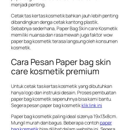
menjadi penting.
Cetak tas kertas kosmetik bahkan jauh lebih penting
dibandingkan denga cetak kantong plastik.
Sebabnya sederhana, Paper Bag Skin care Kosmetik
memiliki nuansa dan rasa mewah juga faktor wow
paper bag kosmetik terasa langsung oleh konsumen
kosmetik.
Cara Pesan Paper bag skin
care kosmetik premium
Untuk cetak tas kertas kosmetik yang dibutuhkan
hanya logo dan instruksi desain. Proses pembuatan
paper bag kosmetik sepenuhnya bisa kami bantu.
Segera pesan paper bag kosmetik
klik link ini
Paper bag kosmetik paling ideal sizenya 19x13x8cm.
Mungil murah dan bagus. Beberapa contoh
paper
bag kosmetik
bisa dilihat dalam website ini. Segera