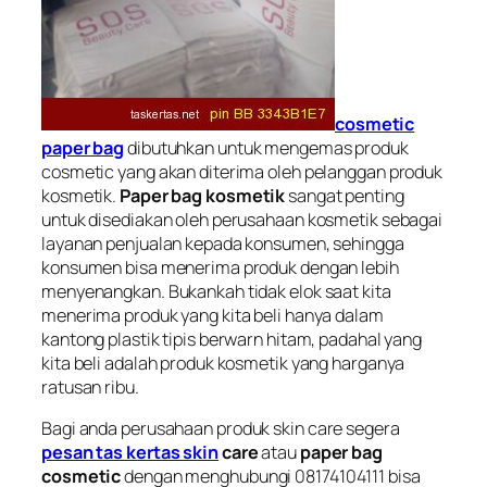
cosmetic
paper bag
dibutuhkan untuk mengemas produk
cosmetic yang akan diterima oleh pelanggan produk
kosmetik.
Paper bag kosmetik
sangat penting
untuk disediakan oleh perusahaan kosmetik sebagai
layanan penjualan kepada konsumen, sehingga
konsumen bisa menerima produk dengan lebih
menyenangkan. Bukankah tidak elok saat kita
menerima produk yang kita beli hanya dalam
kantong plastik tipis berwarn hitam, padahal yang
kita beli adalah produk kosmetik yang harganya
ratusan ribu.
Bagi anda perusahaan
produk skin care
segera
pesan tas kertas skin
care
atau
paper bag
cosmetic
dengan menghubungi 08174104111 bisa