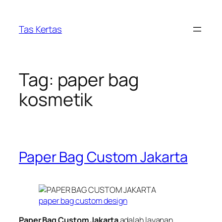
Skip
to
Tas Kertas
content
Tag:
paper bag
kosmetik
Paper Bag Custom Jakarta
paper bag custom design
Paper Bag Custom Jakarta
adalah layanan