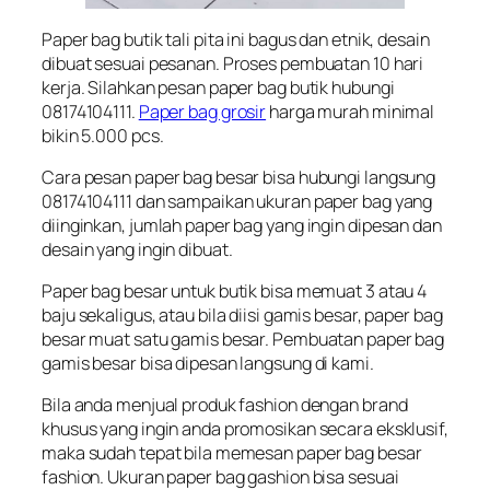
Paper bag butik tali pita ini bagus dan etnik, desain
dibuat sesuai pesanan. Proses pembuatan 10 hari
kerja. Silahkan pesan paper bag butik hubungi
08174104111.
Paper bag grosir
harga murah minimal
bikin 5.000 pcs.
Cara pesan paper bag besar bisa hubungi langsung
08174104111 dan sampaikan ukuran paper bag yang
diinginkan, jumlah paper bag yang ingin dipesan dan
desain yang ingin dibuat.
Paper bag besar untuk butik bisa memuat 3 atau 4
baju sekaligus, atau bila diisi gamis besar, paper bag
besar muat satu gamis besar. Pembuatan paper bag
gamis besar bisa dipesan langsung di kami.
Bila anda menjual produk fashion dengan brand
khusus yang ingin anda promosikan secara eksklusif,
maka sudah tepat bila memesan paper bag besar
fashion. Ukuran paper bag gashion bisa sesuai