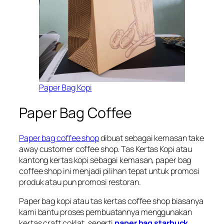
Paper Bag Kopi
Paper Bag Coffee
Paper bag coffee shop
dibuat sebagai kemasan take
away customer coffee shop. Tas Kertas Kopi atau
kantong kertas kopi sebagai kemasan, paper bag
coffee shop ini menjadi pilihan tepat untuk promosi
produk atau pun promosi restoran.
Paper bag kopi atau tas kertas coffee shop biasanya
kami bantu proses pembuatannya menggunakan
kertas craft coklat, seperti
paper bag starbuck
.