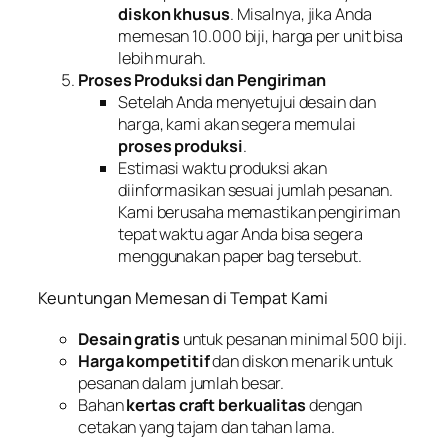
diskon khusus
. Misalnya, jika Anda
memesan 10.000 biji, harga per unit bisa
lebih murah.
Proses Produksi dan Pengiriman
Setelah Anda menyetujui desain dan
harga, kami akan segera memulai
proses produksi
.
Estimasi waktu produksi akan
diinformasikan sesuai jumlah pesanan.
Kami berusaha memastikan pengiriman
tepat waktu agar Anda bisa segera
menggunakan paper bag tersebut.
Keuntungan Memesan di Tempat Kami
Desain gratis
untuk pesanan minimal 500 biji.
Harga kompetitif
dan diskon menarik untuk
pesanan dalam jumlah besar.
Bahan
kertas craft berkualitas
dengan
cetakan yang tajam dan tahan lama.