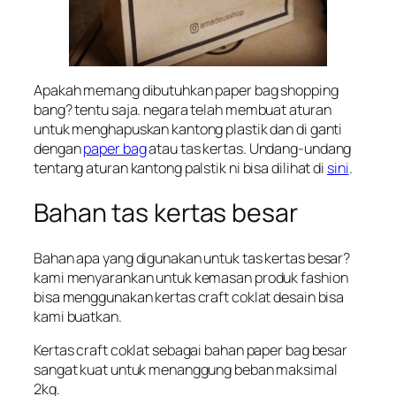
Apakah memang dibutuhkan paper bag shopping
bang? tentu saja. negara telah membuat aturan
untuk menghapuskan kantong plastik dan di ganti
dengan
paper bag
atau tas kertas. Undang-undang
tentang aturan kantong palstik ni bisa dilihat di
sini
.
Bahan tas kertas besar
Bahan apa yang digunakan untuk tas kertas besar?
kami menyarankan untuk kemasan produk fashion
bisa menggunakan kertas craft coklat desain bisa
kami buatkan.
Kertas craft coklat sebagai bahan paper bag besar
sangat kuat untuk menanggung beban maksimal
2kg.