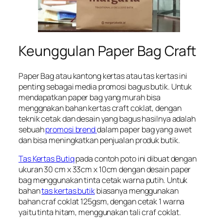
Keunggulan Paper Bag Craft
Paper Bag atau kantong kertas atau tas kertas ini
penting sebagai media promosi bagus butik. Untuk
mendapatkan paper bag yang murah bisa
menggnakan bahan kertas craft coklat, dengan
teknik cetak dan desain yang bagus hasilnya adalah
sebuah
promosi brend
dalam paper bag yang awet
dan bisa meningkatkan penjualan produk butik.
Tas Kertas Butiq
pada contoh poto ini dibuat dengan
ukuran 30 cm x 33cm x 10cm dengan desain paper
bag menggunakan tinta cetak warna putih. Untuk
bahan
tas kertas butik
biasanya menggunakan
bahan craf coklat 125gsm, dengan cetak 1 warna
yaitu tinta hitam, menggunakan tali craf coklat.