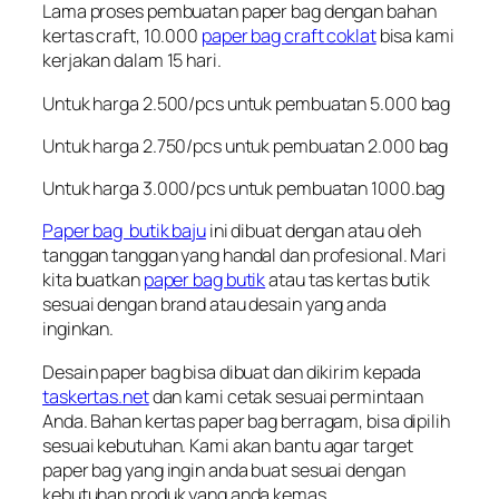
Lama proses pembuatan paper bag dengan bahan
kertas craft, 10.000
paper bag craft coklat
bisa kami
kerjakan dalam 15 hari.
Untuk harga 2.500/pcs untuk pembuatan 5.000 bag
Untuk harga 2.750/pcs untuk pembuatan 2.000 bag
Untuk harga 3.000/pcs untuk pembuatan 1000.bag
Paper bag butik baju
ini dibuat dengan atau oleh
tanggan tanggan yang handal dan profesional. Mari
kita buatkan
paper bag butik
atau tas kertas butik
sesuai dengan brand atau desain yang anda
inginkan.
Desain paper bag bisa dibuat dan dikirim kepada
taskertas.net
dan kami cetak sesuai permintaan
Anda. Bahan kertas paper bag berragam, bisa dipilih
sesuai kebutuhan. Kami akan bantu agar target
paper bag yang ingin anda buat sesuai dengan
kebutuhan produk yang anda kemas.