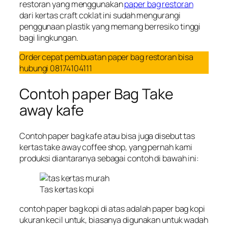
restoran yang menggunakan
paper bag restoran
dari kertas craft coklat ini sudah mengurangi
penggunaan plastik yang memang berresiko tinggi
bagi lingkungan.
Order cepat pembuatan paper bag restoran bisa
hubungi 08174104111
Contoh paper Bag Take
away kafe
Contoh paper bag kafe atau bisa juga disebut tas
kertas take away coffee shop, yang pernah kami
produksi diantaranya sebagai contoh di bawah ini:
Tas kertas kopi
contoh paper bag kopi di atas adalah paper bag kopi
ukuran kecil untuk, biasanya digunakan untuk wadah