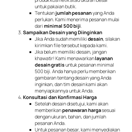
produk kosmetik atau ukuran besar
untuk pakaian butik.
Tentukan
jumlah pesanan
yang Anda
perlukan. Kami menerima pesanan mulai
dari
minimal 500 biji
.
Sampaikan Desain yang Diinginkan
Jika Anda sudah memiliki
desain
, silakan
kirimkan file tersebut kepada kami.
Jika belum memiliki desain, jangan
khawatir! Kami menawarkan
layanan
desain gratis
untuk pesanan minimal
500 biji. Anda hanya perlu memberikan
gambaran tentang desain yang Anda
inginkan, dan tim desain kami akan
menyiapkannya untuk Anda.
Konsultasi dan Konfirmasi Harga
Setelah desain disetujui, kami akan
memberikan
penawaran harga
sesuai
dengan ukuran, bahan, dan jumlah
pesanan Anda.
Untuk pesanan besar, kami menyediakan