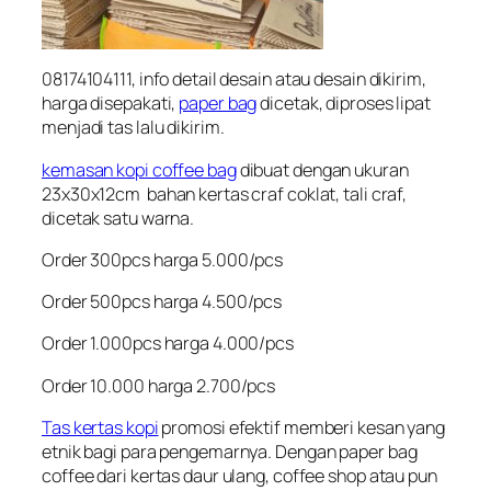
08174104111, info detail desain atau desain dikirim,
harga disepakati,
paper bag
dicetak, diproses lipat
menjadi tas lalu dikirim.
kemasan kopi coffee bag
dibuat dengan ukuran
23x30x12cm bahan kertas craf coklat, tali craf,
dicetak satu warna.
Order 300pcs harga 5.000/pcs
Order 500pcs harga 4.500/pcs
Order 1.000pcs harga 4.000/pcs
Order 10.000 harga 2.700/pcs
Tas kertas kopi
promosi efektif memberi kesan yang
etnik bagi para pengemarnya. Dengan paper bag
coffee dari kertas daur ulang, coffee shop atau pun