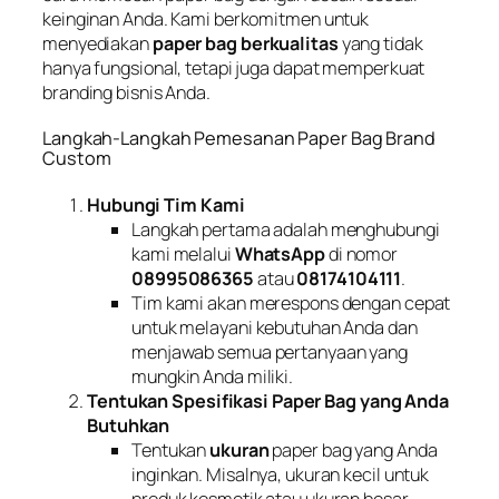
keinginan Anda. Kami berkomitmen untuk
menyediakan
paper bag berkualitas
yang tidak
hanya fungsional, tetapi juga dapat memperkuat
branding bisnis Anda.
Langkah-Langkah Pemesanan Paper Bag Brand
Custom
Hubungi Tim Kami
Langkah pertama adalah menghubungi
kami melalui
WhatsApp
di nomor
08995086365
atau
08174104111
.
Tim kami akan merespons dengan cepat
untuk melayani kebutuhan Anda dan
menjawab semua pertanyaan yang
mungkin Anda miliki.
Tentukan Spesifikasi Paper Bag yang Anda
Butuhkan
Tentukan
ukuran
paper bag yang Anda
inginkan. Misalnya, ukuran kecil untuk