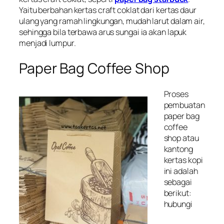
Yaitu berbahan kertas craft coklat dari kertas daur
ulang yang ramah lingkungan, mudah larut dalam air,
sehingga bila terbawa arus sungai ia akan lapuk
menjadi lumpur.
Paper Bag Coffee Shop
Proses
pembuatan
paper bag
coffee
shop atau
kantong
kertas kopi
ini adalah
sebagai
berikut:
hubungi