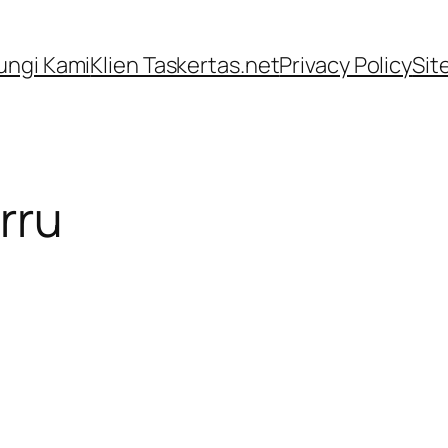
ngi Kami
Klien Taskertas.net
Privacy Policy
Sit
rru