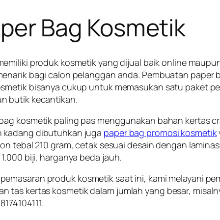
per Bag Kosmetik
emiliki produk kosmetik yang dijual baik online maupun
enarik bagi calon pelanggan anda. Pembuatan paper b
smetik bisanya cukup untuk memasukan satu paket pera
 butik kecantikan.
bag kosmetik paling pas menggunakan bahan kertas cra
 kadang dibutuhkan juga
paper bag promosi kosmetik
ton tebal 210 gram, cetak sesuai desain dengan lamina
.000 biji, harganya beda jauh.
emasaran produk kosmetik saat ini, kami melayani pem
n tas kertas kosmetik dalam jumlah yang besar, misal
8174104111.