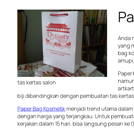
Pa
Anda m
yang m
bag ko
amupun
Paper 
namun
tas kertas salon
artkar
biji dibandingkan dengan pembuatan tas kertas 1
Paper Bag Kosmetik
menjadi trend utama dalam p
dengan harga yang terjangkau. Untuk pembuata
kerjakan dalam 15 hari. bisa langsung pesan ke 0