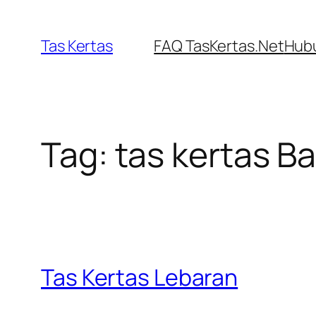
Skip
to
Tas Kertas
FAQ TasKertas.Net
Hubu
content
Tag:
tas kertas Ba
Tas Kertas Lebaran