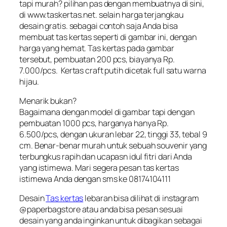
tapi murah? pilihan pas dengan membuatnya di sini,
di www.taskertas.net. selain harga terjangkau
desain gratis. sebagai contoh saja Anda bisa
membuat tas kertas seperti di gambar ini, dengan
harga yang hemat. Tas kertas pada gambar
tersebut, pembuatan 200 pcs, biayanya Rp.
7.000/pcs. Kertas craft putih dicetak full satu warna
hijau.
Menarik bukan?
Bagaimana dengan model di gambar tapi dengan
pembuatan 1000 pcs, harganya hanya Rp.
6.500/pcs, dengan ukuran lebar 22, tinggi 33, tebal 9
cm. Benar-benar murah untuk sebuah souvenir yang
terbungkus rapih dan ucapasn idul fitri dari Anda
yang istimewa. Mari segera pesan tas kertas
istimewa Anda dengan sms ke 08174104111
Desain
Tas kertas
lebaran bisa dilihat di instagram
@paperbagstore atau anda bisa pesan sesuai
desain yang anda inginkan untuk dibagikan sebagai