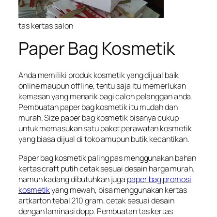
tas kertas salon
Paper Bag Kosmetik
Anda memiliki produk kosmetik yang dijual baik
online maupun offline, tentu saja itu memerlukan
kemasan yang menarik bagi calon pelanggan anda.
Pembuatan paper bag kosmetik itu mudah dan
murah. Size paper bag kosmetik bisanya cukup
untuk memasukan satu paket perawatan kosmetik
yang biasa dijual di toko amupun butik kecantikan.
Paper bag kosmetik paling pas menggunakan bahan
kertas craft putih cetak sesuai desain harga murah.
namun kadang dibutuhkan juga
paper bag promosi
kosmetik
yang mewah, bisa menggunakan kertas
artkarton tebal 210 gram, cetak sesuai desain
dengan laminasi dopp. Pembuatan tas kertas