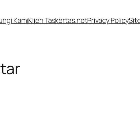
ngi Kami
Klien Taskertas.net
Privacy Policy
Sit
itar