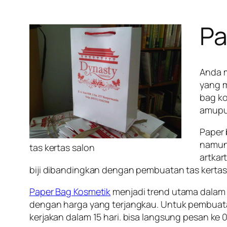
Pa
Anda m
yang m
bag ko
amupun
Paper 
namun
tas kertas salon
artkar
biji dibandingkan dengan pembuatan tas kertas 1
Paper Bag Kosmetik
menjadi trend utama dalam p
dengan harga yang terjangkau. Untuk pembuata
kerjakan dalam 15 hari. bisa langsung pesan ke 0