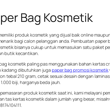
per Bag Kosmetik
emiliki produk kosmetik yang dijual baik online maupun
enarik bagi calon pelanggan anda. Pembuatan paper b
smetik bisanya cukup untuk memasukan satu paket pera
 butik kecantikan.
bag kosmetik paling pas menggunakan bahan kertas cra
 kadang dibutuhkan juga
paper bag promosi kosmetik
ton tebal 210 gram, cetak sesuai desain dengan lamina
.000 biji, harganya beda jauh.
emasaran produk kosmetik saat ini, kami melayani pem
n tas kertas kosmetik dalam jumlah yang besar, misal
8174104111.