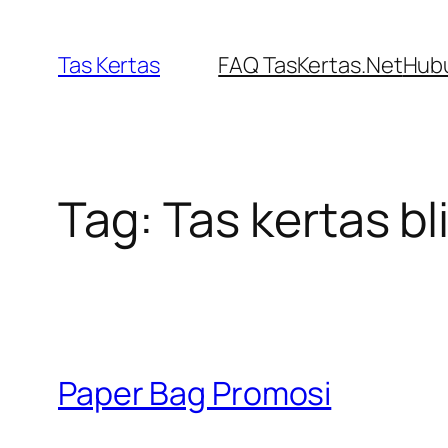
Skip
to
Tas Kertas
FAQ TasKertas.Net
Hubu
content
Tag:
Tas kertas bl
Paper Bag Promosi