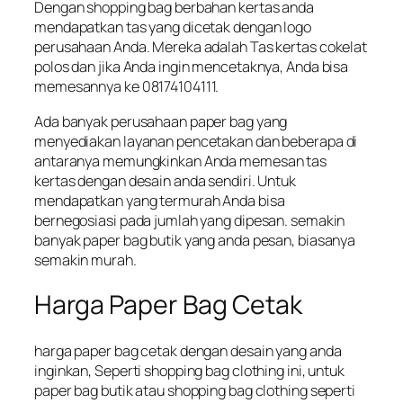
Dengan shopping bag berbahan kertas anda
mendapatkan tas yang dicetak dengan logo
perusahaan Anda. Mereka adalah Tas kertas cokelat
polos dan jika Anda ingin mencetaknya, Anda bisa
memesannya ke 08174104111.
Ada banyak perusahaan paper bag yang
menyediakan layanan pencetakan dan beberapa di
antaranya memungkinkan Anda memesan tas
kertas dengan desain anda sendiri. Untuk
mendapatkan yang termurah Anda bisa
bernegosiasi pada jumlah yang dipesan. semakin
banyak paper bag butik yang anda pesan, biasanya
semakin murah.
Harga Paper Bag Cetak
harga paper bag cetak dengan desain yang anda
inginkan, Seperti shopping bag clothing ini, untuk
paper bag butik atau shopping bag clothing seperti