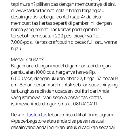
tapi murah? pilihan pas dengan membuatnya di sini,
di www.taskertas.net. selain harga terjangkau
desain gratis. sebagai contoh saja Anda bisa
membuat tas kertas seperti di gambar ini, dengan
harga yang hemat. Tas kertas pada gambar
tersebut, pembuatan 200 pcs, biayanya Rp.
7.000/pcs. Kertas craft putih dicetak full satu warna
hijau.
Menarik bukan?
Bagaimana dengan model di gambar tapi dengan
pembuatan 1000 pcs, harganya hanya Rp.
6.500/pcs, dengan ukuran lebar 22, tinggi 33, tebal 9
cm. Benar-benar murah untuk sebuah souvenir yang
terbungkus rapih dan ucapasn idul fitri dari Anda
yang istimewa. Mari segera pesan tas kertas
istimewa Anda dengan sms ke 08174104111
Desain
Tas kertas
lebaran bisa dilihat di instagram
@paperbagstore atau anda bisa pesan sesuai
desain yang anda inginkan untuk dibagikan sebagai