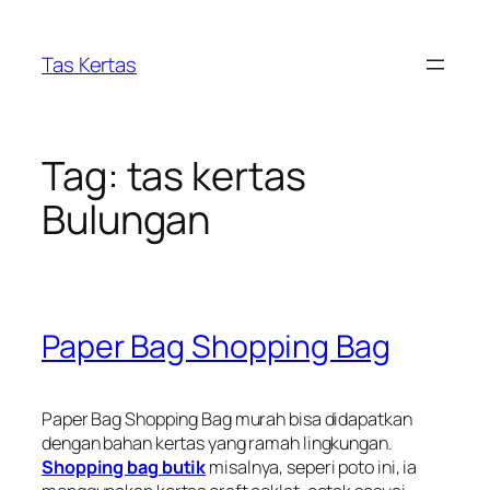
Skip
to
Tas Kertas
content
Tag:
tas kertas
Bulungan
Paper Bag Shopping Bag
Paper Bag Shopping Bag murah bisa didapatkan
dengan bahan kertas yang ramah lingkungan.
Shopping bag butik
misalnya, seperi poto ini, ia