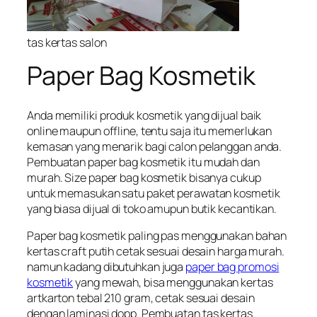
tas kertas salon
Paper Bag Kosmetik
Anda memiliki produk kosmetik yang dijual baik
online maupun offline, tentu saja itu memerlukan
kemasan yang menarik bagi calon pelanggan anda.
Pembuatan paper bag kosmetik itu mudah dan
murah. Size paper bag kosmetik bisanya cukup
untuk memasukan satu paket perawatan kosmetik
yang biasa dijual di toko amupun butik kecantikan.
Paper bag kosmetik paling pas menggunakan bahan
kertas craft putih cetak sesuai desain harga murah.
namun kadang dibutuhkan juga
paper bag promosi
kosmetik
yang mewah, bisa menggunakan kertas
artkarton tebal 210 gram, cetak sesuai desain
dengan laminasi dopp. Pembuatan tas kertas