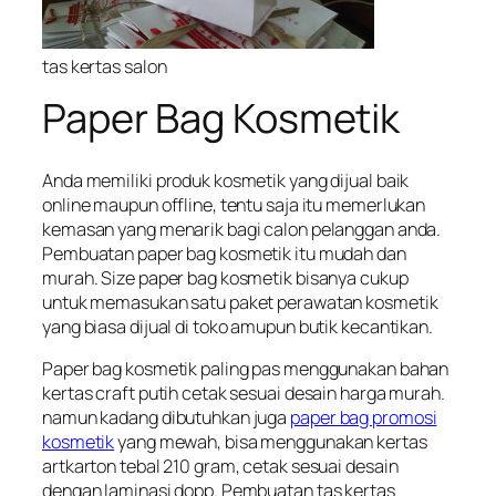
tas kertas salon
Paper Bag Kosmetik
Anda memiliki produk kosmetik yang dijual baik
online maupun offline, tentu saja itu memerlukan
kemasan yang menarik bagi calon pelanggan anda.
Pembuatan paper bag kosmetik itu mudah dan
murah. Size paper bag kosmetik bisanya cukup
untuk memasukan satu paket perawatan kosmetik
yang biasa dijual di toko amupun butik kecantikan.
Paper bag kosmetik paling pas menggunakan bahan
kertas craft putih cetak sesuai desain harga murah.
namun kadang dibutuhkan juga
paper bag promosi
kosmetik
yang mewah, bisa menggunakan kertas
artkarton tebal 210 gram, cetak sesuai desain
dengan laminasi dopp. Pembuatan tas kertas