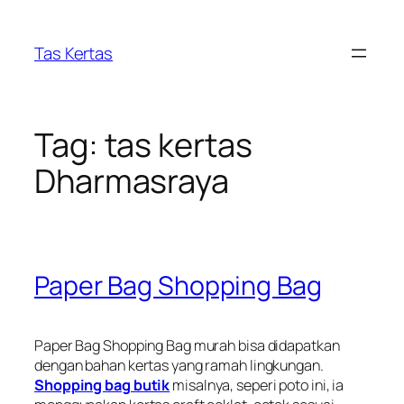
Skip
to
Tas Kertas
content
Tag:
tas kertas
Dharmasraya
Paper Bag Shopping Bag
Paper Bag Shopping Bag murah bisa didapatkan
dengan bahan kertas yang ramah lingkungan.
Shopping bag butik
misalnya, seperi poto ini, ia