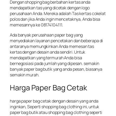
Dengan shopping bag berbahan kertas anda
mendapatkan tas yang dicetak dengan logo
perusahaan Anda. Mereka adalah Tas kertas cokelat
polos dan jika Anda ingin mencetaknya, Anda bisa
memesannya ke 08174104111.
Ada banyak perusahaan paper bag yang
menyediakan layanan pencetakan dan beberapa di
antaranya memungkinkan Anda memesan tas
kertas dengan desain anda sendiri. Untuk
mendapatkan yang termurah Anda bisa
bernegosiasi pada jumlah yang dipesan. semakin
banyak paper bag butik yang anda pesan, biasanya
semakin murah.
Harga Paper Bag Cetak
harga paper bag cetak dengan desain yang anda
inginkan, Seperti shopping bag clothing ini, untuk
paper bag butik atau shopping bag clothing seperti