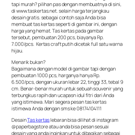
tapi murah? pilihan pas dengan membuatnya di sini,
di www.taskertas.net. selain harga terjangkau
desain gratis. sebagai contoh saja Anda bisa
membuat tas kertas seperti di gambar ini, dengan
harga yang hemat. Tas kertas pada gambar
tersebut, pembuatan 200 pcs, biayanya Rp.
7.000/pcs. Kertas craft putih dicetak full satu warna
hijau.
Menarik bukan?
Bagaimana dengan model di gambar tapi dengan
pembuatan 1000 pcs, harganya hanya Rp.
6.500/pcs, dengan ukuran lebar 22, tinggi 33, tebal 9
cm. Benar-benar murah untuk sebuah souvenir yang
terbungkus rapih dan ucapasn idul fitri dari Anda
yang istimewa. Mari segera pesan tas kertas
istimewa Anda dengan sms ke 08174104111
Desain
Tas kertas
lebaran bisa dilihat di instagram
@paperbagstore atau anda bisa pesan sesuai
desain yang anda inginkan untuk dibagikan sebagai