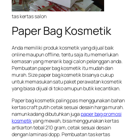
tas kertas salon
Paper Bag Kosmetik
Anda memiliki produk kosmetik yang dijual baik
online maupun offline, tentu saja itu memerlukan
kemasan yang menarik bagi calon pelanggan anda.
Pembuatan paper bag kosmetik itu mudah dan
murah. Size paper bag kosmetik bisanya cukup
untuk memasukan satu paket perawatan kosmetik
yang biasa dijual di toko amupun butik kecantikan.
Paper bag kosmetik paling pas menggunakan bahan
kertas craft putih cetak sesuai desain harga murah.
namun kadang dibutuhkan juga
paper bag promosi
kosmetik
yang mewah, bisa menggunakan kertas
artkarton tebal 210 gram, cetak sesuai desain
dengan laminasi dopp. Pembuatan tas kertas