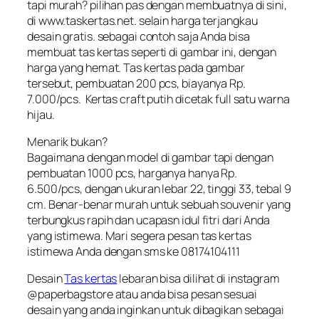
tapi murah? pilihan pas dengan membuatnya di sini,
di www.taskertas.net. selain harga terjangkau
desain gratis. sebagai contoh saja Anda bisa
membuat tas kertas seperti di gambar ini, dengan
harga yang hemat. Tas kertas pada gambar
tersebut, pembuatan 200 pcs, biayanya Rp.
7.000/pcs. Kertas craft putih dicetak full satu warna
hijau.
Menarik bukan?
Bagaimana dengan model di gambar tapi dengan
pembuatan 1000 pcs, harganya hanya Rp.
6.500/pcs, dengan ukuran lebar 22, tinggi 33, tebal 9
cm. Benar-benar murah untuk sebuah souvenir yang
terbungkus rapih dan ucapasn idul fitri dari Anda
yang istimewa. Mari segera pesan tas kertas
istimewa Anda dengan sms ke 08174104111
Desain
Tas kertas
lebaran bisa dilihat di instagram
@paperbagstore atau anda bisa pesan sesuai
desain yang anda inginkan untuk dibagikan sebagai