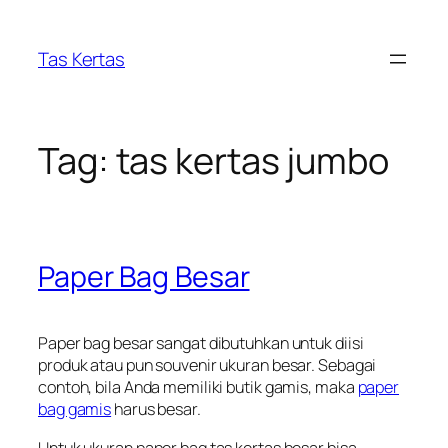
Skip
to
Tas Kertas
content
Tag:
tas kertas jumbo
Paper Bag Besar
Paper bag besar sangat dibutuhkan untuk diisi
produk atau pun souvenir ukuran besar. Sebagai
contoh, bila Anda memiliki butik gamis, maka
paper
bag gamis
harus besar.
Untuk ukuran paper bag tas kertas besar bisa