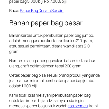
paper bag 5.000 biji Rp. 7.000/biji
Baca:
Paper Bag Desain Sendiri
Bahan paper bag besar
Bahan kertas untuk pembuatan paper bag jumbo,
adalah menggunakan kertas artkarton 210 gram,
atau sesuai permintaan. disarankan di atas 210
gram.
Namun bisa juga menggunakan bahan kertas daur
ulang, craft coklat dengan tebal 200 gram.
Cetak paper bag bisa sesuai brand produk yang anda
jual. namun minimal pembuatan paper bag jumbo
adalah 1.000 biji.
Kami tidak bisa melayani pembuatan paper bag
untuk tas import bijian. Misalnya anda ingin
memesan paper bag untuk wadah
tas hermes
, kami