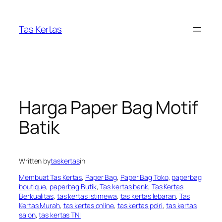
Skip
to
Tas Kertas
content
Harga Paper Bag Motif
Batik
Written by
taskertas
in
Membuat Tas Kertas
, 
Paper Bag
, 
Paper Bag Toko
, 
paperbag
boutique
, 
paperbag Butik
, 
Tas kertas bank
, 
Tas Kertas
Berkualitas
, 
tas kertas istimewa
, 
tas kertas lebaran
, 
Tas
Kertas Murah
, 
tas kertas online
, 
tas kertas polri
, 
tas kertas
salon
, 
tas kertas TNI