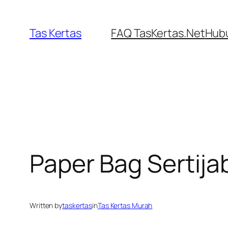
Skip
to
Tas Kertas
FAQ TasKertas.Net
Hubu
content
Paper Bag Sertijab
Written by
taskertas
in
Tas Kertas Murah