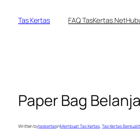
Skip
to
Tas Kertas
FAQ TasKertas.Net
Hubu
content
Paper Bag Belanja
Written by
taskertas
in
Membuat Tas Kertas
, 
Tas Kertas Berkuali