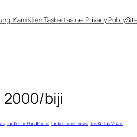
ngi Kami
Klien Taskertas.net
Privacy Policy
Sit
 2000/biji
tas
, 
Tas Kertas HandPhone
, 
tas kertas istimewa
, 
Tas Kertas Murah