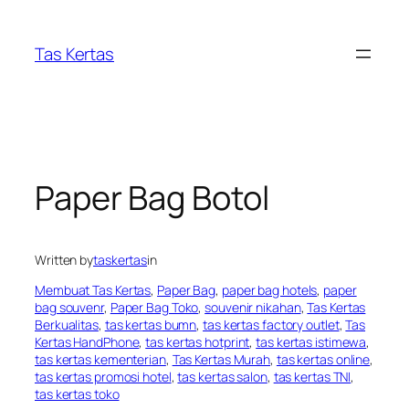
Skip
to
Tas Kertas
content
Paper Bag Botol
Written by
taskertas
in
Membuat Tas Kertas
, 
Paper Bag
, 
paper bag hotels
, 
paper
bag souvenr
, 
Paper Bag Toko
, 
souvenir nikahan
, 
Tas Kertas
Berkualitas
, 
tas kertas bumn
, 
tas kertas factory outlet
, 
Tas
Kertas HandPhone
, 
tas kertas hotprint
, 
tas kertas istimewa
, 
tas kertas kementerian
, 
Tas Kertas Murah
, 
tas kertas online
, 
tas kertas promosi hotel
, 
tas kertas salon
, 
tas kertas TNI
, 
tas kertas toko