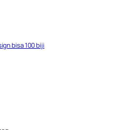
gn bisa 100 biji