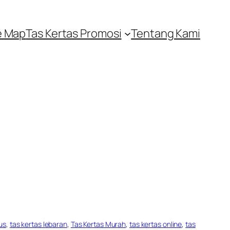
e Map
Tas Kertas Promosi
Tentang Kami
us
, 
tas kertas lebaran
, 
Tas Kertas Murah
, 
tas kertas online
, 
tas