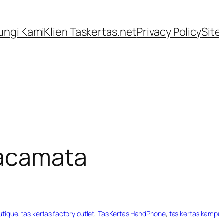
ngi Kami
Klien Taskertas.net
Privacy Policy
Sit
Kacamata
utique
, 
tas kertas factory outlet
, 
Tas Kertas HandPhone
, 
tas kertas kamp