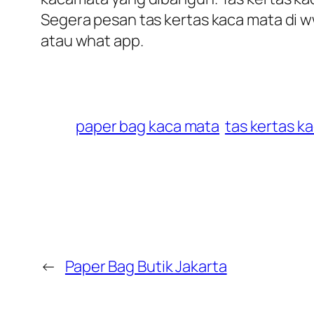
Segera pesan tas kertas kaca mata di 
atau what app.
paper bag kaca mata
tas kertas k
←
Paper Bag Butik Jakarta