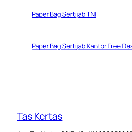
Paper Bag Sertijab TNI
Paper Bag Sertijab Kantor Free Desi
Tas Kertas