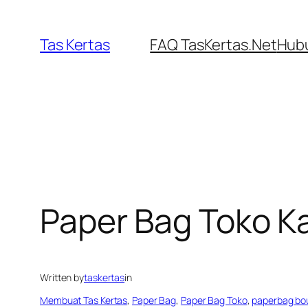
Skip
to
Tas Kertas
FAQ TasKertas.Net
Hubu
content
Paper Bag Toko 
Written by
taskertas
in
Membuat Tas Kertas
, 
Paper Bag
, 
Paper Bag Toko
, 
paperbag bo