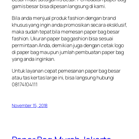
gamis besar bisa dipesan langsung di kami.
Bila anda menjual produk fashion dengan brand
khusus yang ingin anda promosikan secara eksklusif,
maka sudah tepat bila memesan paper bag besar
fashion. Ukuran paper bag gashion bisa sesuai
permintaan Anda, demikian juga dengan cetak logo
di paper bag mau pun jumlah pembuatan paper bag
yang anda inginkan.
Untuk layanan cepat pemesanan paper bag besar
atau tas kertas large ini, bisa langsung hubungi
08174104111
November 15, 2018