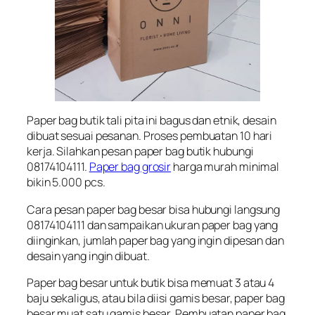
Paper bag butik tali pita ini bagus dan etnik, desain
dibuat sesuai pesanan. Proses pembuatan 10 hari
kerja. Silahkan pesan paper bag butik hubungi
08174104111.
Paper bag grosir
harga murah minimal
bikin 5.000 pcs.
Cara pesan paper bag besar bisa hubungi langsung
08174104111 dan sampaikan ukuran paper bag yang
diinginkan, jumlah paper bag yang ingin dipesan dan
desain yang ingin dibuat.
Paper bag besar untuk butik bisa memuat 3 atau 4
baju sekaligus, atau bila diisi gamis besar, paper bag
besar muat satu gamis besar. Pembuatan paper bag