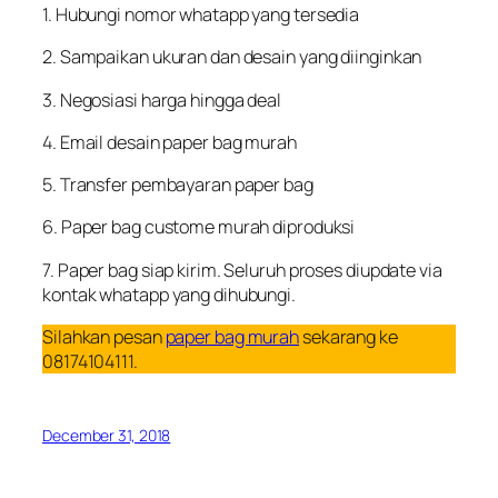
1. Hubungi nomor whatapp yang tersedia
2. Sampaikan ukuran dan desain yang diinginkan
3. Negosiasi harga hingga deal
4. Email desain paper bag murah
5. Transfer pembayaran paper bag
6. Paper bag custome murah diproduksi
7. Paper bag siap kirim. Seluruh proses diupdate via
kontak whatapp yang dihubungi.
Silahkan pesan
paper bag murah
sekarang ke
08174104111.
December 31, 2018