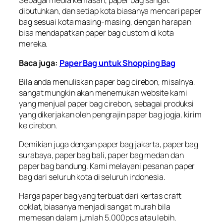
Sebagai media kemasan, paper bag sangat
dibutuhkan, dan setiap kota biasanya mencari paper
bag sesuai kota masing-masing, dengan harapan
bisa mendapatkan paper bag custom di kota
mereka.
Baca juga:
Paper Bag untuk Shopping Bag
Bila anda menuliskan paper bag cirebon, misalnya,
sangat mungkin akan menemukan website kami
yang menjual paper bag cirebon, sebagai produksi
yang dikerjakan oleh pengrajin paper bag jogja, kirim
ke cirebon.
Demikian juga dengan paper bag jakarta, paper bag
surabaya, paper bag bali, paper bag medan dan
paper bag bandung. Kami melayani pesanan paper
bag dari seluruh kota di seluruh indonesia.
Harga paper bag yang terbuat dari kertas craft
coklat, biasanya menjadi sangat murah bila
memesan dalam jumlah 5.000pcs atau lebih.