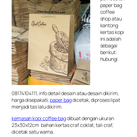
paper bag
coffee
shop atau
kantong
kertas kopi
ini adalah
sebagai
berikut:
hubungi
08174104111, info detail desain atau desain dikirim,
harga disepakati,
paper bag
dicetak, diproses lipat
menjadi tas lalu dikirim.
kemasan kopi coffee bag
dibuat dengan ukuran
23x30x12cm bahan kertas craf coklat, tali craf,
dicetak satu warna.