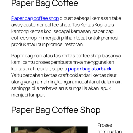
Paper Bag Coffee
Paper bag coffee shop
dibuat sebagai kemasan take
away customer coffee shop. Tas Kertas Kopi atau
kantong kertas kopi sebagai kemasan, paper bag
coffee shop ini menjadi pilihan tepat untuk promosi
produk atau pun promosi restoran.
Paper bag kopi atau tas kertas coffee shop biasanya
kami bantu proses pembuatannya menggunakan
kertas craft coklat, seperti
paper bag starbuck
.
Yaitu berbahan kertas craft coklat dari kertas daur
ulang yang ramah lingkungan, mudah larut dalam air,
sehingga bila terbawa arus sungai ia akan lapuk
menjadi lumpur.
Paper Bag Coffee Shop
Proses
pembuatan