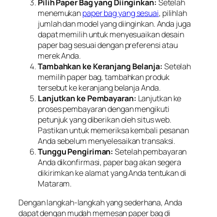
Pilih Paper Bag yang Diinginkan:
Setelah
menemukan
paper bag yang sesuai
, pilihlah
jumlah dan model yang diinginkan. Anda juga
dapat memilih untuk menyesuaikan desain
paper bag sesuai dengan preferensi atau
merek Anda.
Tambahkan ke Keranjang Belanja:
Setelah
memilih paper bag, tambahkan produk
tersebut ke keranjang belanja Anda.
Lanjutkan ke Pembayaran:
Lanjutkan ke
proses pembayaran dengan mengikuti
petunjuk yang diberikan oleh situs web.
Pastikan untuk memeriksa kembali pesanan
Anda sebelum menyelesaikan transaksi.
Tunggu Pengiriman:
Setelah pembayaran
Anda dikonfirmasi, paper bag akan segera
dikirimkan ke alamat yang Anda tentukan di
Mataram.
Dengan langkah-langkah yang sederhana, Anda
dapat dengan mudah memesan paper bag di