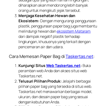
sebagai opsi yang lebih ramah lingkungan,
diharapkan akan mendorong lebih banyak
orang untuk mengikuti jejak tersebut.
Menjaga Kesehatan Hewan dan
Ekosistem:
Dengan mengurangi penggunaan
plastik, penggunaan paper bag juga membantu
melindungi hewan dan
ekosistem Mataram
dari dampak negatif plastik terhadap
lingkungan, khususnya yang terkait dengan
pencemaran air dan udara.
Cara Memesan Paper Bag di
Taskertas.net
:
Kunjungi Situs
Web Taskertas.net
:
Buka
peramban web Anda dan akses situs web
Taskertas.net.
Telusuri Pilihan Produk:
Jelajahi berbagai
pilihan paper bag yang tersedia di situs web.
Taskertas.net menawarkan berbagai model,
ukuran, dan desain paper bag yang sesuai
dengan kebutuhan Anda.