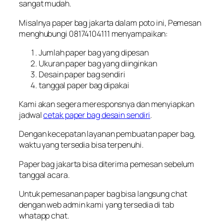
sangat mudah.
Misalnya paper bag jakarta dalam poto ini, Pemesan
menghubungi 08174104111 menyampaikan:
Jumlah paper bag yang dipesan
Ukuran paper bag yang diinginkan
Desain paper bag sendiri
tanggal paper bag dipakai
Kami akan segera meresponsnya dan menyiapkan
jadwal
cetak paper bag desain sendiri
.
Dengan kecepatan layanan pembuatan paper bag,
waktu yang tersedia bisa terpenuhi.
Paper bag jakarta bisa diterima pemesan sebelum
tanggal acara.
Untuk pemesanan paper bag bisa langsung chat
dengan web admin kami yang tersedia di tab
whatapp chat.