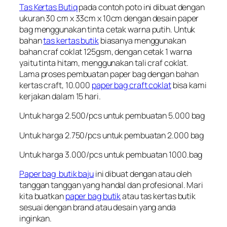
Tas Kertas Butiq
pada contoh poto ini dibuat dengan
ukuran 30 cm x 33cm x 10cm dengan desain paper
bag menggunakan tinta cetak warna putih. Untuk
bahan
tas kertas butik
biasanya menggunakan
bahan craf coklat 125gsm, dengan cetak 1 warna
yaitu tinta hitam, menggunakan tali craf coklat.
Lama proses pembuatan paper bag dengan bahan
kertas craft, 10.000
paper bag craft coklat
bisa kami
kerjakan dalam 15 hari.
Untuk harga 2.500/pcs untuk pembuatan 5.000 bag
Untuk harga 2.750/pcs untuk pembuatan 2.000 bag
Untuk harga 3.000/pcs untuk pembuatan 1000.bag
Paper bag butik baju
ini dibuat dengan atau oleh
tanggan tanggan yang handal dan profesional. Mari
kita buatkan
paper bag butik
atau tas kertas butik
sesuai dengan brand atau desain yang anda
inginkan.