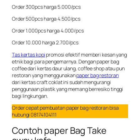
Order 300pcs harga 5.000/pcs
Order 500pcs harga 4.500/pcs
Order 1.000pcs harga 4.000/pcs
Order 10.000 harga 2.700/pcs
Tas kertas kopi
promosi efektif memberi kesan yang
etnik bagi para pengemarnya. Dengan paper bag
coffee dari kertas daur ulang, coffee shop atau pun
restoran yang menggunakan
paper bag restoran
dari kertas craft coklat ini sudah mengurangi
penggunaan plastik yang memang berresiko tinggi
bagi lingkungan.
Order cepat pembuatan paper bag restoran bisa
hubungi 08174104111
Contoh paper Bag Take