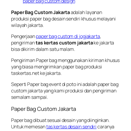
paper bag custom design
Paper Bag Custom Jakarta
adalah layanan
produksi paper bag desain sendiri khusus melayani
wilayah jakarta.
Pengerjaan
paper bag custom di jogjakarta
,
pengiriman
tas kertas custom jakarta
ke jakarta
bisa dikirim dalam satu malam.
Pengiriman Paper bag menggunakan kiriman khusus
yang biasa mengirimkan paper bag produksi
taskertas.net ke jakarta.
Seperti Paper bag event di poto ini adalah paper bag
custom jakarta yang kami produksi dan pengiriman
semalam sampai.
Paper Bag Custom Jakarta
Paper bag dibuat sesuai desain yang diinginkan.
Untuk memesan
tas kertas desain sendiri
caranya