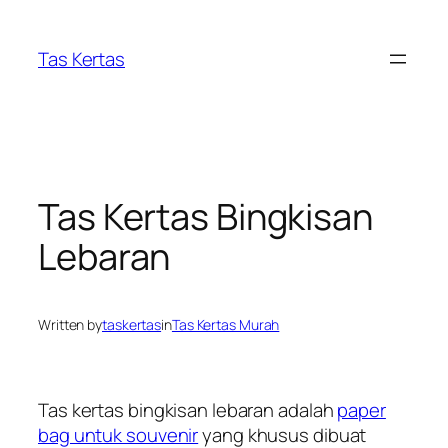
Skip
to
Tas Kertas
content
Tas Kertas Bingkisan
Lebaran
Written by
taskertas
in
Tas Kertas Murah
Tas kertas bingkisan lebaran adalah
paper
bag untuk souvenir
yang khusus dibuat