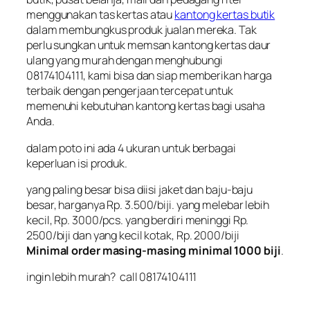
menggunakan tas kertas atau
kantong kertas butik
dalam membungkus produk jualan mereka. Tak
perlu sungkan untuk memsan kantong kertas daur
ulang yang murah dengan menghubungi
08174104111, kami bisa dan siap memberikan harga
terbaik dengan pengerjaan tercepat untuk
memenuhi kebutuhan kantong kertas bagi usaha
Anda.
dalam poto ini ada 4 ukuran untuk berbagai
keperluan isi produk.
yang paling besar bisa diisi jaket dan baju-baju
besar, harganya Rp. 3.500/biji. yang melebar lebih
kecil, Rp. 3000/pcs. yang berdiri meninggi Rp.
2500/biji dan yang kecil kotak, Rp. 2000/biji
Minimal order masing-masing minimal 1000 biji
.
ingin lebih murah? call 08174104111