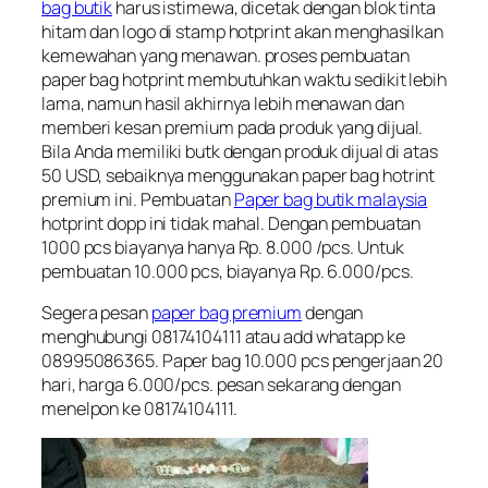
bag butik
harus istimewa, dicetak dengan blok tinta
hitam dan logo di stamp hotprint akan menghasilkan
kemewahan yang menawan. proses pembuatan
paper bag hotprint membutuhkan waktu sedikit lebih
lama, namun hasil akhirnya lebih menawan dan
memberi kesan premium pada produk yang dijual.
Bila Anda memiliki butk dengan produk dijual di atas
50 USD, sebaiknya menggunakan paper bag hotrint
premium ini. Pembuatan
Paper bag butik malaysia
hotprint dopp ini tidak mahal. Dengan pembuatan
1000 pcs biayanya hanya Rp. 8.000 /pcs. Untuk
pembuatan 10.000 pcs, biayanya Rp. 6.000/pcs.
Segera pesan
paper bag premium
dengan
menghubungi 08174104111 atau add whatapp ke
08995086365. Paper bag 10.000 pcs pengerjaan 20
hari, harga 6.000/pcs. pesan sekarang dengan
menelpon ke 08174104111.