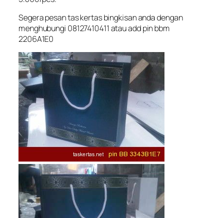
Segera pesan tas kertas bingkisan anda dengan
menghubungi 08127410411 atau add pin bbm
2206A1E0