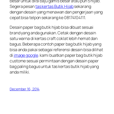
besar untuk diisi baju gamis besar atau pun 5 hijab.
Segera pesan
tas kertas Butik Hijab
sekarang
dengan desain yang menawan dan pengerjaan yang
cepat bisa telpon sekarang ke 08174104111.
Desain paper bag butik hijab bisa dibuat sesuai
brand yang anda gunakan. Cetak dengan desain
satu warna di kertas craft coklat lebih hemat dan
bagus. Beberapa contoh paper bag butik hijab yang
bisa anda pakai sebagai referensi desain bisa dilihat
di
image google
. kami buatkan paper bag butik hijab
custome sesuai permintaan dengan desain paper
bag paling bagus untuk tas kertas butik hijab yang
anda miliki.
December 16, 2014