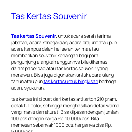
Tas Kertas Souvenir
Tas kertas Souvenir
, untuk acara serah terima
jabatan, acara kenegaraan, acara prajurit atau pun
acara kampus dalah hal serah terima atau
memberikan souvenir kenangan bagi para
pengunjung alangkah anggunnya bila dikemas
dalam paperbag atau tas kertas souvenir yang
menawan. Bisa juga digunakan untuk acara ulang
tahun atau pun
tas kertas untuk bingkisan
berbagai
acara syukuran.
tas kertas ini dibuat dari kertas artkarton 210 gram,
cetak fullcolor, sehingga menghasilkan detail warna
yang manis dan akurat. Bisa dipesan dengan jumlah
100 pcs dengan harga Rp. 10.000/pcs. Bila
memesan sebanyak 1000 pcs, harganya bisa Rp.
5.000/pcs.