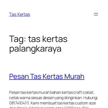
Skip
to
Tas Kertas
content
Tag:
tas kertas
palangkaraya
Pesan Tas Kertas Murah
Pesan tas kertas murah bahan kertas craft coklat,
cetak warna sesuai desain yang diinginkan. Hubungi
08174104111. Kami membuat tas kertas custom size