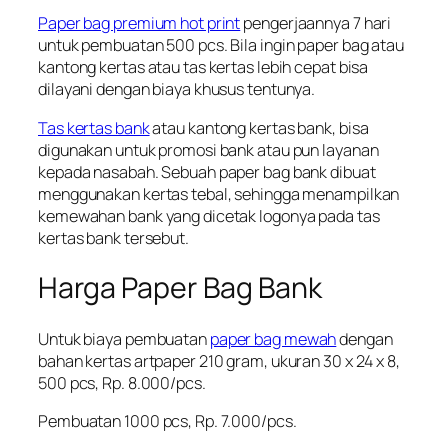
Paper bag premium hot print
pengerjaannya 7 hari
untuk pembuatan 500 pcs. Bila ingin paper bag atau
kantong kertas atau tas kertas lebih cepat bisa
dilayani dengan biaya khusus tentunya.
Tas kertas bank
atau kantong kertas bank, bisa
digunakan untuk promosi bank atau pun layanan
kepada nasabah. Sebuah paper bag bank dibuat
menggunakan kertas tebal, sehingga menampilkan
kemewahan bank yang dicetak logonya pada tas
kertas bank tersebut.
Harga Paper Bag Bank
Untuk biaya pembuatan
paper bag mewah
dengan
bahan kertas artpaper 210 gram, ukuran 30 x 24 x 8,
500 pcs, Rp. 8.000/pcs.
Pembuatan 1000 pcs, Rp. 7.000/pcs.