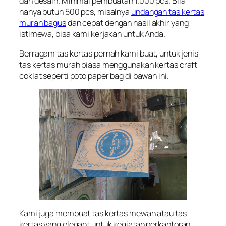
dan desain. Minimal pembuatan 1.000 pcs. Bila
hanya butuh 500 pcs, misalnya
undangan tas kertas
murah bagus
dan cepat dengan hasil akhir yang
istimewa, bisa kami kerjakan untuk Anda.
Berragam tas kertas pernah kami buat, untuk jenis
tas kertas murah biasa menggunakan kertas craft
coklat seperti poto paper bag di bawah ini.
Kami juga membuat tas kertas mewah atau tas
kertas yang elegant untuk kegiatan perkantoran,