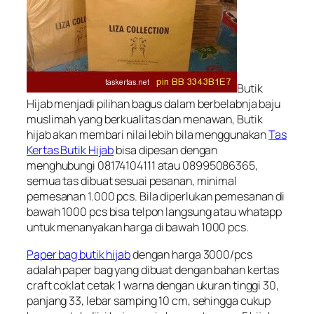
Butik
Hijab menjadi pilihan bagus dalam berbelabnja baju
muslimah yang berkualitas dan menawan, Butik
hijab akan membari nilai lebih bila menggunakan
Tas
Kertas Butik Hijab
bisa dipesan dengan
menghubungi 08174104111 atau 08995086365,
semua tas dibuat sesuai pesanan, minimal
pemesanan 1.000 pcs. Bila diperlukan pemesanan di
bawah 1000 pcs bisa telpon langsung atau whatapp
untuk menanyakan harga di bawah 1000 pcs.
Paper bag butik hijab
dengan harga 3000/pcs
adalah paper bag yang dibuat dengan bahan kertas
craft coklat cetak 1 warna dengan ukuran tinggi 30,
panjang 33, lebar samping 10 cm, sehingga cukup