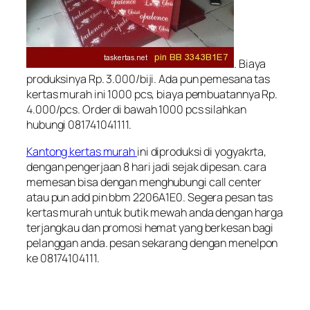
. Biaya
produksinya Rp. 3.000/biji. Ada pun pemesana tas
kertas murah ini 1000 pcs, biaya pembuatannya Rp.
4.000/pcs. Order di bawah 1000 pcs silahkan
hubungi 081741041111.
Kantong kertas murah
ini diproduksi di yogyakrta,
dengan pengerjaan 8 hari jadi sejak dipesan. cara
memesan bisa dengan menghubungi call center
atau pun add pin bbm 2206A1E0. Segera pesan tas
kertas murah untuk butik mewah anda dengan harga
terjangkau dan promosi hemat yang berkesan bagi
pelanggan anda. pesan sekarang dengan menelpon
ke 08174104111.