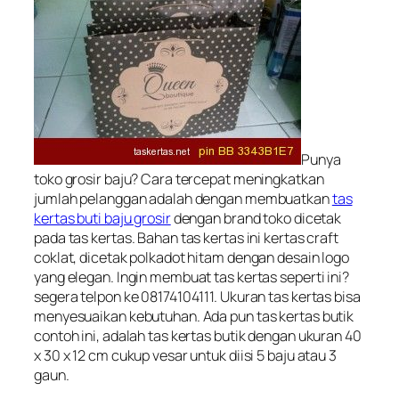
Punya
toko grosir baju? Cara tercepat meningkatkan
jumlah pelanggan adalah dengan membuatkan
tas
kertas buti baju grosir
dengan brand toko dicetak
pada tas kertas. Bahan tas kertas ini kertas craft
coklat, dicetak polkadot hitam dengan desain logo
yang elegan. Ingin membuat tas kertas seperti ini?
segera telpon ke 08174104111. Ukuran tas kertas bisa
menyesuaikan kebutuhan. Ada pun tas kertas butik
contoh ini, adalah tas kertas butik dengan ukuran 40
x 30 x 12 cm cukup vesar untuk diisi 5 baju atau 3
gaun.