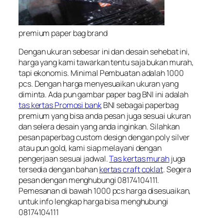
premium paper bag brand
Dengan ukuran sebesar ini dan desain sehebat ini,
harga yang kami tawarkan tentu saja bukan murah,
tapi ekonomis. Minimal Pembuatan adalah 1000
pcs. Dengan harga menyesuaikan ukuran yang
diminta. Ada pun gambar paper bag BNI ini adalah
tas kertas Promosi bank
BNI sebagai paperbag
premium yang bisa anda pesan juga sesuai ukuran
dan selera desain yang anda inginkan. Silahkan
pesan paperbag custom design dengan poly silver
atau pun gold, kami siap melayani dengan
pengerjaan sesuai jadwal.
Tas kertas murah
juga
tersedia dengan bahan
kertas craft coklat
. Segera
pesan dengan menghubungi 08174104111.
Pemesanan di bawah 1000 pcs harga disesuaikan,
untuk info lengkap harga bisa menghubungi
08174104111