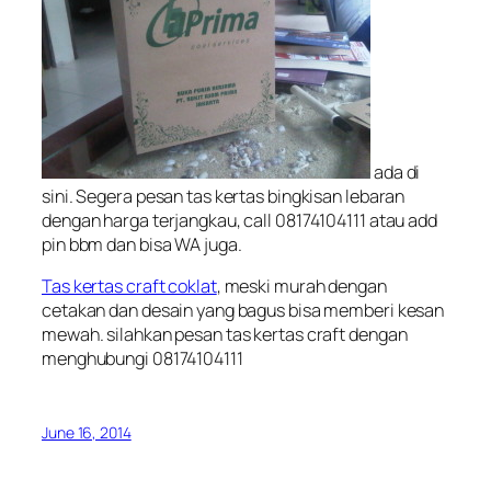
ada di
sini. Segera pesan tas kertas bingkisan lebaran
dengan harga terjangkau, call 08174104111 atau add
pin bbm dan bisa WA juga.
Tas kertas craft coklat
, meski murah dengan
cetakan dan desain yang bagus bisa memberi kesan
mewah. silahkan pesan tas kertas craft dengan
menghubungi 08174104111
June 16, 2014