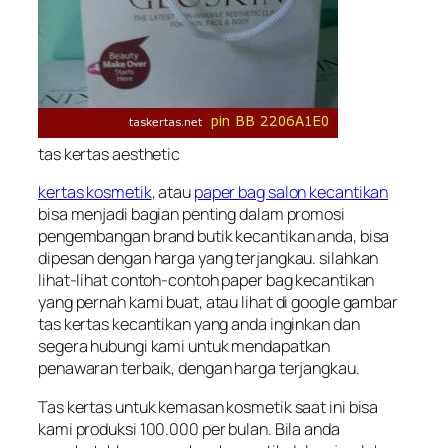
tas kertas aesthetic
kertas kosmetik
, atau
paper bag salon kecantikan
bisa menjadi bagian penting dalam promosi
pengembangan brand butik kecantikan anda, bisa
dipesan dengan harga yang terjangkau. silahkan
lihat-lihat contoh-contoh paper bag kecantikan
yang pernah kami buat, atau lihat di google gambar
tas kertas kecantikan yang anda inginkan dan
segera hubungi kami untuk mendapatkan
penawaran terbaik, dengan harga terjangkau.
Tas kertas untuk kemasan kosmetik saat ini bisa
kami produksi 100.000 per bulan. Bila anda