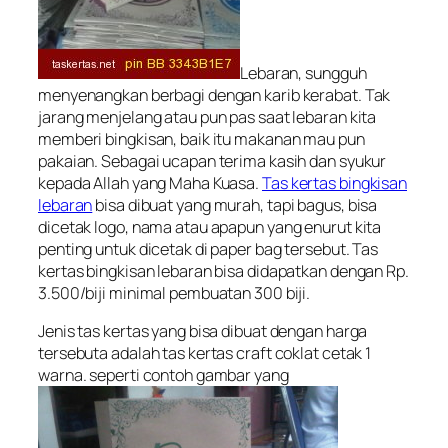
Lebaran, sungguh
menyenangkan berbagi dengan karib kerabat. Tak
jarang menjelang atau pun pas saat lebaran kita
memberi bingkisan, baik itu makanan mau pun
pakaian. Sebagai ucapan terima kasih dan syukur
kepada Allah yang Maha Kuasa.
Tas kertas bingkisan
lebaran
bisa dibuat yang murah, tapi bagus, bisa
dicetak logo, nama atau apapun yang enurut kita
penting untuk dicetak di paper bag tersebut. Tas
kertas bingkisan lebaran bisa didapatkan dengan Rp.
3.500/biji minimal pembuatan 300 biji.
Jenis tas kertas yang bisa dibuat dengan harga
tersebuta adalah tas kertas craft coklat cetak 1
warna. seperti contoh gambar yang