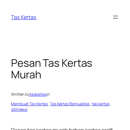
Skip
to
Tas Kertas
content
Pesan Tas Kertas
Murah
Written by
taskertas
in
Membuat Tas Kertas
, 
Tas Kertas Berkualitas
, 
tas kertas
istimewa
Pesan tas kertas murah bahan kertas craft