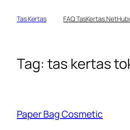
Skip
to
Tas Kertas
FAQ TasKertas.Net
Hubu
content
Tag:
tas kertas to
Paper Bag Cosmetic