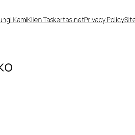
ngi Kami
Klien Taskertas.net
Privacy Policy
Sit
ko