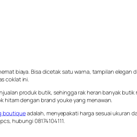
hemat biaya. Bisa dicetak satu warna, tampilan elegan
 coklat ini.
njualan produk butik, sehingga rak heran banyak butik
blok hitam dengan brand youke yang menawan.
g boutique
adalah, menyepakati harga sesuai ukuran da
 pcs, hubungi 08174104111.