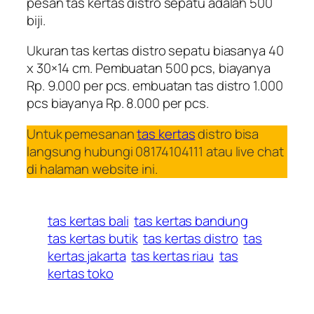
pesan tas kertas distro sepatu adalah 500
biji.
Ukuran tas kertas distro sepatu biasanya 40
x 30×14 cm. Pembuatan 500 pcs, biayanya
Rp. 9.000 per pcs. embuatan tas distro 1.000
pcs biayanya Rp. 8.000 per pcs.
Untuk pemesanan
tas kertas
distro bisa
langsung hubungi 08174104111 atau live chat
di halaman website ini.
tas kertas bali
tas kertas bandung
tas kertas butik
tas kertas distro
tas
kertas jakarta
tas kertas riau
tas
kertas toko