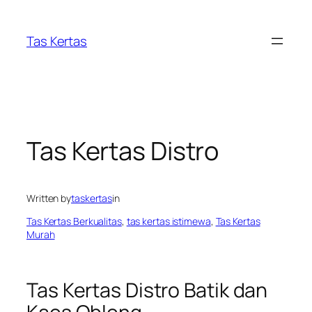
Skip
to
Tas Kertas
content
Tas Kertas Distro
Written by
taskertas
in
Tas Kertas Berkualitas
, 
tas kertas istimewa
, 
Tas Kertas
Murah
Tas Kertas Distro Batik dan