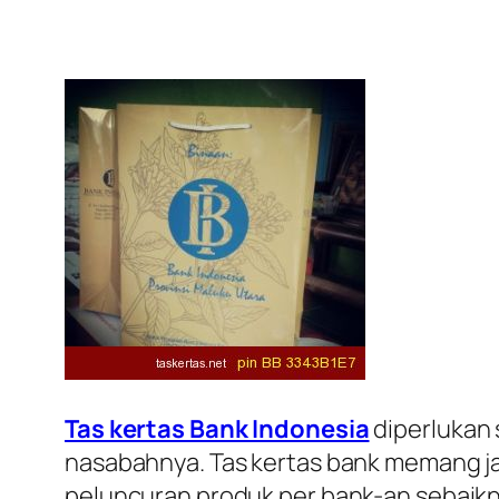
Tas kertas Bank Indonesia
diperlukan 
nasabahnya. Tas kertas bank memang j
peluncuran produk per bank-an sebaik