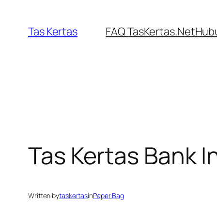
Skip
to
Tas Kertas
FAQ TasKertas.Net
Hubu
content
Tas Kertas Bank I
Written by
taskertas
in
Paper Bag