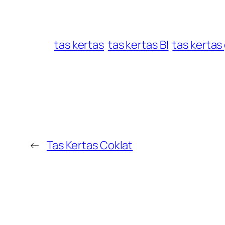
tas kertas
tas kertas BI
tas kertas
←
Tas Kertas Coklat