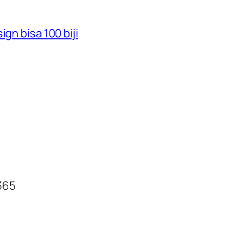
gn bisa 100 biji
6365